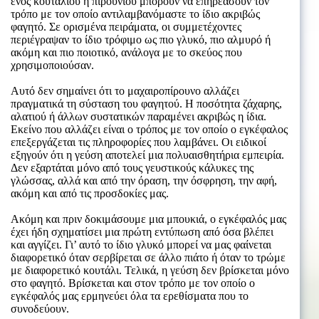
ενός κουταλιού ή πιρουνιού μπορούν να επηρεάσουν τον
τρόπο με τον οποίο αντιλαμβανόμαστε το ίδιο ακριβώς
φαγητό. Σε ορισμένα πειράματα, οι συμμετέχοντες
περιέγραψαν το ίδιο τρόφιμο ως πιο γλυκό, πιο αλμυρό ή
ακόμη και πιο ποιοτικό, ανάλογα με το σκεύος που
χρησιμοποιούσαν.
Αυτό δεν σημαίνει ότι το μαχαιροπίρουνο αλλάζει
πραγματικά τη σύσταση του φαγητού. Η ποσότητα ζάχαρης,
αλατιού ή άλλων συστατικών παραμένει ακριβώς η ίδια.
Εκείνο που αλλάζει είναι ο τρόπος με τον οποίο ο εγκέφαλος
επεξεργάζεται τις πληροφορίες που λαμβάνει. Οι ειδικοί
εξηγούν ότι η γεύση αποτελεί μια πολυαισθητήρια εμπειρία.
Δεν εξαρτάται μόνο από τους γευστικούς κάλυκες της
γλώσσας, αλλά και από την όραση, την όσφρηση, την αφή,
ακόμη και από τις προσδοκίες μας.
Ακόμη και πριν δοκιμάσουμε μια μπουκιά, ο εγκέφαλός μας
έχει ήδη σχηματίσει μια πρώτη εντύπωση από όσα βλέπει
και αγγίζει. Γι’ αυτό το ίδιο γλυκό μπορεί να μας φαίνεται
διαφορετικό όταν σερβίρεται σε άλλο πιάτο ή όταν το τρώμε
με διαφορετικό κουτάλι. Τελικά, η γεύση δεν βρίσκεται μόνο
στο φαγητό. Βρίσκεται και στον τρόπο με τον οποίο ο
εγκέφαλός μας ερμηνεύει όλα τα ερεθίσματα που το
συνοδεύουν.