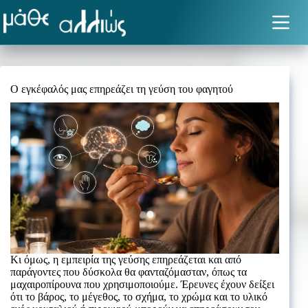
Μετάβαση
στο
περιεχόμενο
Ο εγκέφαλός μας επηρεάζει τη γεύση του φαγητού
Κι όμως, η εμπειρία της γεύσης επηρεάζεται και από
παράγοντες που δύσκολα θα φανταζόμασταν, όπως τα
μαχαιροπίρουνα που χρησιμοποιούμε. Έρευνες έχουν δείξει
ότι το βάρος, το μέγεθος, το σχήμα, το χρώμα και το υλικό