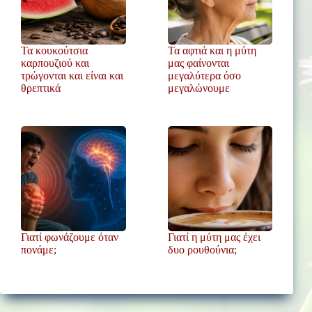
Τα κουκούτσια
Τα αφτιά και η μύτη
καρπουζιού και
μας φαίνονται
τρώγονται και είναι και
μεγαλύτερα όσο
θρεπτικά
μεγαλώνουμε
Γιατί φωνάζουμε όταν
Γιατί η μύτη μας έχει
πονάμε;
δυο ρουθούνια;