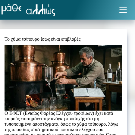
Μετάβαση
στο
περιεχόμενο
Το χύμα τσίπουρο ίσως είναι επιβλαβές
Ο ΕΦΕΤ (Ενιαίος Φορέας Ελέγχου τροφίμων) έχει κατά
καιρούς επισημάνει την ανάγκη προσοχής στα μη
τυποποιημένα αποστάγματα, όπως το χύμα τσίπουρο, λόγω
της απουσίας συστηματικού ποιοτικού ελέγχου που
παρατηρείται σε ορισμένες περιπτώσεις παραγωγής. Όταν