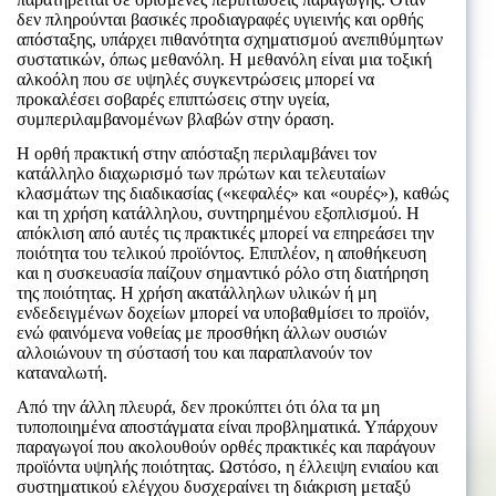
δεν πληρούνται βασικές προδιαγραφές υγιεινής και ορθής
απόσταξης, υπάρχει πιθανότητα σχηματισμού ανεπιθύμητων
συστατικών, όπως μεθανόλη. Η μεθανόλη είναι μια τοξική
αλκοόλη που σε υψηλές συγκεντρώσεις μπορεί να
προκαλέσει σοβαρές επιπτώσεις στην υγεία,
συμπεριλαμβανομένων βλαβών στην όραση.
Η ορθή πρακτική στην απόσταξη περιλαμβάνει τον
κατάλληλο διαχωρισμό των πρώτων και τελευταίων
κλασμάτων της διαδικασίας («κεφαλές» και «ουρές»), καθώς
και τη χρήση κατάλληλου, συντηρημένου εξοπλισμού. Η
απόκλιση από αυτές τις πρακτικές μπορεί να επηρεάσει την
ποιότητα του τελικού προϊόντος. Επιπλέον, η αποθήκευση
και η συσκευασία παίζουν σημαντικό ρόλο στη διατήρηση
της ποιότητας. Η χρήση ακατάλληλων υλικών ή μη
ενδεδειγμένων δοχείων μπορεί να υποβαθμίσει το προϊόν,
ενώ φαινόμενα νοθείας με προσθήκη άλλων ουσιών
αλλοιώνουν τη σύστασή του και παραπλανούν τον
καταναλωτή.
Από την άλλη πλευρά, δεν προκύπτει ότι όλα τα μη
τυποποιημένα αποστάγματα είναι προβληματικά. Υπάρχουν
παραγωγοί που ακολουθούν ορθές πρακτικές και παράγουν
προϊόντα υψηλής ποιότητας. Ωστόσο, η έλλειψη ενιαίου και
συστηματικού ελέγχου δυσχεραίνει τη διάκριση μεταξύ