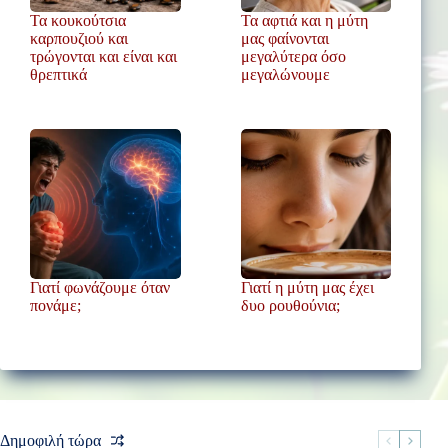
Τα κουκούτσια
Τα αφτιά και η μύτη
καρπουζιού και
μας φαίνονται
τρώγονται και είναι και
μεγαλύτερα όσο
θρεπτικά
μεγαλώνουμε
Γιατί φωνάζουμε όταν
Γιατί η μύτη μας έχει
πονάμε;
δυο ρουθούνια;
Δημοφιλή τώρα