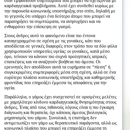
όταν εμφανίσουν συμπτώματα που μπορεί να σχετίζονται με
καρδιαγγειακά προβλήματα. Αυτό έχει συνδεθεί κυρίως με
την παρουσία κοινωνικής υποστήριξης στο σπίτι, δηλαδή με
το γεγονός ότι υπάρχει ένα δεύτερο άτομο που μπορεί να
παρατηρήσει τα συμπτώματα, να ανησυχήσει και να
ενθαρρύνει την επίσκεψη σε γιατρό.
Στους άνδρες αυτό το φαινόμενο είναι πιο έντονα
καταγεγραμμένο σε σχέση με τις γυναίκες, κάτι που
αποδίδεται σε γενικές διαφορές στον τρόπο που τα δύο φύλα
χρησιμοποιούν υπηρεσίες υγείας: οι γυναίκες, κατά μέσο
όρο, τείνουν να κάνουν πιο συχνά προληπτικές ιατρικές
επισκέψεις και να αναζητούν βοήθεια πιο άμεσα. Οι
ερευνητές δεν αποδίδουν αυτά τα ευρήματα σε “πίεση” ή
συγκεκριμένες συμπεριφορές μέσα στη σχέση, αλλά σε ένα
ευρύτερο πλαίσιο κοινωνικής υποστήριξης και καθημερινής
φροντίδας που επηρεάζει έμμεσα τις αποφάσεις για την
υγεία.
Παράλληλα, ο γάμος έχει συσχετιστεί σε ορισμένες μελέτες
με χαμηλότερο κίνδυνο καρδιαγγειακής θνησιμότητας στους
άνδρες. Ένας από τους πιθανούς λόγους είναι η πιο έγκαιρη
διάγνωση και θεραπεία, όχι κάποιος άμεσος βιολογικός
μηχανισμός του γάμου. Συνολικά, η επιστήμη δεν
αντιμετωπίζει τον γάμο ως θεραπευτικό παράγοντα, αλλά ως
κοινωνικό πλαίσιο που μπορεί να επηρεάζει έμμεσα τη