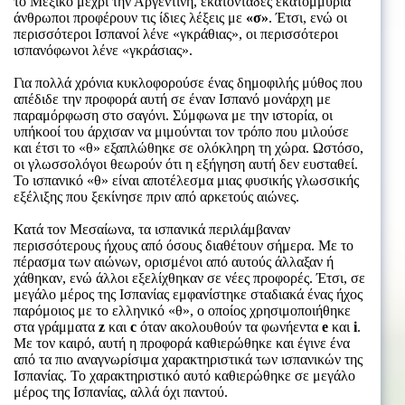
το Μεξικό μέχρι την Αργεντινή, εκατοντάδες εκατομμύρια
άνθρωποι προφέρουν τις ίδιες λέξεις με
«σ»
. Έτσι, ενώ οι
περισσότεροι Ισπανοί λένε «γκράθιας», οι περισσότεροι
ισπανόφωνοι λένε «γκράσιας».
Για πολλά χρόνια κυκλοφορούσε ένας δημοφιλής μύθος που
απέδιδε την προφορά αυτή σε έναν Ισπανό μονάρχη με
παραμόρφωση στο σαγόνι. Σύμφωνα με την ιστορία, οι
υπήκοοί του άρχισαν να μιμούνται τον τρόπο που μιλούσε
και έτσι το «θ» εξαπλώθηκε σε ολόκληρη τη χώρα. Ωστόσο,
οι γλωσσολόγοι θεωρούν ότι η εξήγηση αυτή δεν ευσταθεί.
Το ισπανικό «θ» είναι αποτέλεσμα μιας φυσικής γλωσσικής
εξέλιξης που ξεκίνησε πριν από αρκετούς αιώνες.
Κατά τον Μεσαίωνα, τα ισπανικά περιλάμβαναν
περισσότερους ήχους από όσους διαθέτουν σήμερα. Με το
πέρασμα των αιώνων, ορισμένοι από αυτούς άλλαξαν ή
χάθηκαν, ενώ άλλοι εξελίχθηκαν σε νέες προφορές. Έτσι, σε
μεγάλο μέρος της Ισπανίας εμφανίστηκε σταδιακά ένας ήχος
παρόμοιος με το ελληνικό «θ», ο οποίος χρησιμοποιήθηκε
στα γράμματα
z
και
c
όταν ακολουθούν τα φωνήεντα
e
και
i
.
Με τον καιρό, αυτή η προφορά καθιερώθηκε και έγινε ένα
από τα πιο αναγνωρίσιμα χαρακτηριστικά των ισπανικών της
Ισπανίας. Το χαρακτηριστικό αυτό καθιερώθηκε σε μεγάλο
μέρος της Ισπανίας, αλλά όχι παντού.