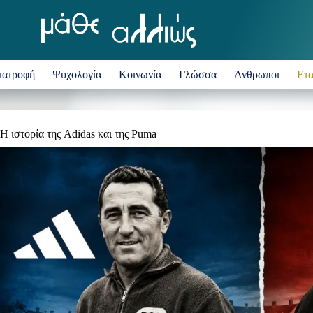
ιατροφή
Ψυχολογία
Κοινωνία
Γλώσσα
Άνθρωποι
Ετα
Η ιστορία της Adidas και της Puma