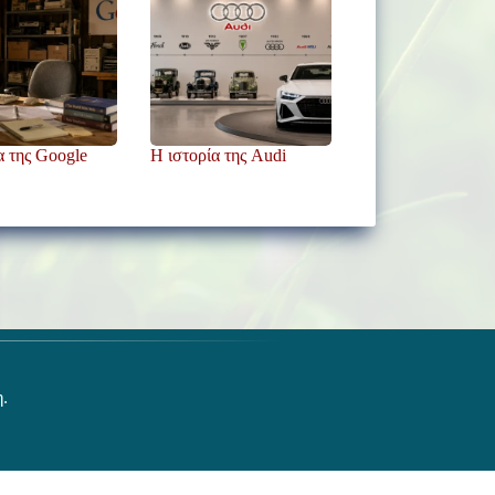
α της Google
Η ιστορία της Audi
η.