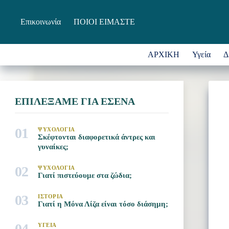
Μετάβαση
στο
Επικοινωνία
ΠΟΙΟΙ ΕΙΜΑΣΤΕ
περιεχόμενο
ΑΡΧΙΚΗ
Υγεία
Δ
ΕΠΙΛΕΞΑΜΕ ΓΙΑ ΕΣΕΝΑ
01
ΨΥΧΟΛΟΓΙΑ
Σκέφτονται διαφορετικά άντρες και
γυναίκες;
02
ΨΥΧΟΛΟΓΙΑ
Γιατί πιστεύουμε στα ζώδια;
03
ΙΣΤΟΡΙΑ
Γιατί η Μόνα Λίζα είναι τόσο διάσημη;
04
ΥΓΕΙΑ