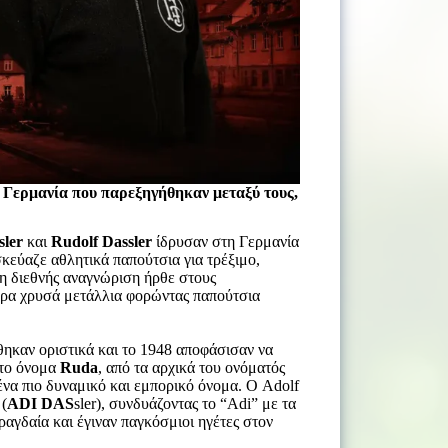
η Γερμανία που παρεξηγήθηκαν μεταξύ τους,
sler
και
Rudolf Dassler
ίδρυσαν στη Γερμανία
σκεύαζε αθλητικά παπούτσια για τρέξιμο,
 η διεθνής αναγνώριση ήρθε στους
ερα χρυσά μετάλλια φορώντας παπούτσια
ηκαν οριστικά και το 1948 αποφάσισαν να
 το όνομα
Ruda
, από τα αρχικά του ονόματός
 ένα πιο δυναμικό και εμπορικό όνομα. Ο Adolf
 (
ADI DAS
sler), συνδυάζοντας το “Adi” με τα
ραγδαία και έγιναν παγκόσμιοι ηγέτες στον