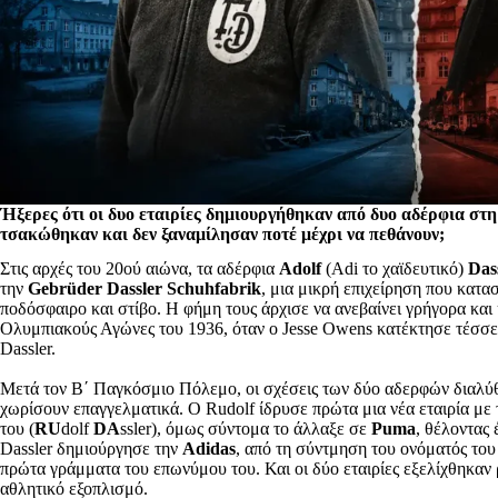
Ήξερες ότι οι δυο εταιρίες δημιουργήθηκαν από δυο αδέρφια στ
τσακώθηκαν και δεν ξαναμίλησαν ποτέ μέχρι να πεθάνουν;
Στις αρχές του 20ού αιώνα, τα αδέρφια
Adolf
(Adi το χαϊδευτικό)
Das
την
Gebrüder Dassler Schuhfabrik
, μια μικρή επιχείρηση που κατα
ποδόσφαιρο και στίβο. Η φήμη τους άρχισε να ανεβαίνει γρήγορα και
Ολυμπιακούς Αγώνες του 1936, όταν ο Jesse Owens κατέκτησε τέσσ
Dassler.
Μετά τον Β΄ Παγκόσμιο Πόλεμο, οι σχέσεις των δύο αδερφών διαλύθ
χωρίσουν επαγγελματικά. Ο Rudolf ίδρυσε πρώτα μια νέα εταιρία με
του (
RU
dolf
DA
ssler), όμως σύντομα το άλλαξε σε
Puma
, θέλοντας
Dassler δημιούργησε την
Adidas
, από τη σύντμηση του ονόματός του
πρώτα γράμματα του επωνύμου του. Και οι δύο εταιρίες εξελίχθηκαν 
αθλητικό εξοπλισμό.