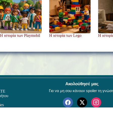
Η ιστορία των Playmobil
Η ιστορία των Lego
Η ιστορί
Ακολούθησέ μας
Για να μη σου κάνουν spoiler τη γνώσ
ΣΤΕ
ρήτου
ies