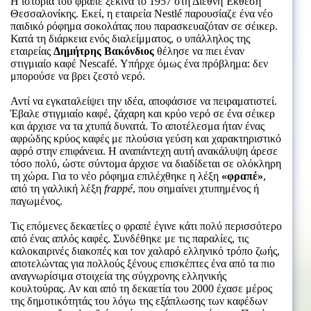
Η ιστορία του φραπέ ξεκινά το 1957 στη Διεθνή Έκθεση
Θεσσαλονίκης. Εκεί, η εταιρεία Nestlé παρουσίαζε ένα νέο
παιδικό ρόφημα σοκολάτας που παρασκευαζόταν σε σέικερ.
Κατά τη διάρκεια ενός διαλείμματος, ο υπάλληλος της
εταιρείας
Δημήτρης Βακόνδιος
θέλησε να πιει έναν
στιγμιαίο καφέ Nescafé. Υπήρχε όμως ένα πρόβλημα: δεν
μπορούσε να βρει ζεστό νερό.
Αντί να εγκαταλείψει την ιδέα, αποφάσισε να πειραματιστεί.
Έβαλε στιγμιαίο καφέ, ζάχαρη και κρύο νερό σε ένα σέικερ
και άρχισε να τα χτυπά δυνατά. Το αποτέλεσμα ήταν ένας
αφρώδης κρύος καφές με πλούσια γεύση και χαρακτηριστικό
αφρό στην επιφάνεια. Η αναπάντεχη αυτή ανακάλυψη άρεσε
τόσο πολύ, ώστε σύντομα άρχισε να διαδίδεται σε ολόκληρη
τη χώρα. Για το νέο ρόφημα επιλέχθηκε η λέξη
«φραπέ»
,
από τη γαλλική λέξη
frappé
, που σημαίνει χτυπημένος ή
παγωμένος.
Τις επόμενες δεκαετίες ο φραπέ έγινε κάτι πολύ περισσότερο
από ένας απλός καφές. Συνδέθηκε με τις παραλίες, τις
καλοκαιρινές διακοπές και τον χαλαρό ελληνικό τρόπο ζωής,
αποτελώντας για πολλούς ξένους επισκέπτες ένα από τα πιο
αναγνωρίσιμα στοιχεία της σύγχρονης ελληνικής
κουλτούρας. Αν και από τη δεκαετία του 2000 έχασε μέρος
της δημοτικότητάς του λόγω της εξάπλωσης των καφέδων