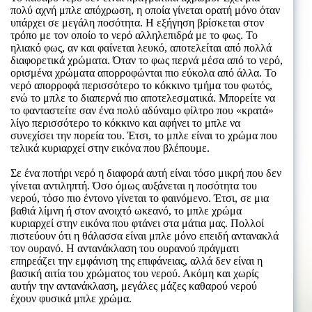
πολύ αχνή μπλε απόχρωση, η οποία γίνεται ορατή μόνο όταν
υπάρχει σε μεγάλη ποσότητα. Η εξήγηση βρίσκεται στον
τρόπο με τον οποίο το νερό αλληλεπιδρά με το φως. Το
ηλιακό φως, αν και φαίνεται λευκό, αποτελείται από πολλά
διαφορετικά χρώματα. Όταν το φως περνά μέσα από το νερό,
ορισμένα χρώματα απορροφώνται πιο εύκολα από άλλα. Το
νερό απορροφά περισσότερο το κόκκινο τμήμα του φωτός,
ενώ το μπλε το διαπερνά πιο αποτελεσματικά. Μπορείτε να
το φανταστείτε σαν ένα πολύ αδύναμο φίλτρο που «κρατά»
λίγο περισσότερο το κόκκινο και αφήνει το μπλε να
συνεχίσει την πορεία του. Έτσι, το μπλε είναι το χρώμα που
τελικά κυριαρχεί στην εικόνα που βλέπουμε.
Σε ένα ποτήρι νερό η διαφορά αυτή είναι τόσο μικρή που δεν
γίνεται αντιληπτή. Όσο όμως αυξάνεται η ποσότητα του
νερού, τόσο πιο έντονο γίνεται το φαινόμενο. Έτσι, σε μια
βαθιά λίμνη ή στον ανοιχτό ωκεανό, το μπλε χρώμα
κυριαρχεί στην εικόνα που φτάνει στα μάτια μας. Πολλοί
πιστεύουν ότι η θάλασσα είναι μπλε μόνο επειδή αντανακλά
τον ουρανό. Η αντανάκλαση του ουρανού πράγματι
επηρεάζει την εμφάνιση της επιφάνειας, αλλά δεν είναι η
βασική αιτία του χρώματος του νερού. Ακόμη και χωρίς
αυτήν την αντανάκλαση, μεγάλες μάζες καθαρού νερού
έχουν φυσικά μπλε χρώμα.