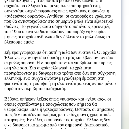
γλωσσολόγους για περισσότερο από έναν αιώνα. Στα
αρχαιότερα ελληνικά κείμενα, όπως τα ομηρικά έπη,
συναντάμε συχνά εκφράσεις όπως «χάλκινος ουρανός» ή
«σιδερένιος ουρανός». Αντίθετα, οι αναφορές σε χρώματα
που θα αντιστοιχούσαν στο σημερινό μπλε είναι εξαιρετικά
σπάνιες. Το γεγονός αυτό οδήγησε ορισμένους ερευνητές
του 19ου αιώνα να διατυπώσουν μια παράξενη θεωρία:
μήπως οι αρχαίοι άνθρωποι δεν έβλεπαν το μπλε όπως το
βλέπουμε εμείς;
Σήμερα γνωρίζουμε ότι αυτή η ιδέα δεν ευσταθεί. Οι αρχαίοι
Έλληνες είχαν την ίδια όραση με εμάς και έβλεπαν τον ίδιο
ακριβώς ουρανό. Η διαφορά φαίνεται να βρίσκεται κυρίως
στη γλώσσα. Στα αρχαία ελληνικά, τα χρώματα
περιγράφονταν με διαφορετικό τρόπο από ό,τι στη σύγχρονη
ελληνική, ενώ συχνά δινόταν μεγαλύτερη έμφαση στη
φωτεινότητα, τη λάμψη ή τη σκοτεινότητα ενός αντικειμένου
παρά στην ακριβή του απόχρωση.
Βέβαια, υπήρχαν λέξεις όπως «κυανός» και «γλαυκός», οι
οποίες σχετίζονταν με αποχρώσεις που σήμερα θα
θεωρούσαμε μπλε ή γαλαζοπράσινες. Ωστόσο, οι σημασίες
τους δεν ταυτίζονται πλήρως με τις σύγχρονες χρωματικές
κατηγορίες. Εν τέλει, ο ουρανός της αρχαίας Ελλάδας δεν
είχε διαφορετικό χρώμα από τον σημερινό. Διαφορετικός