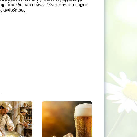
τηρείται εδώ και αιώνες. Ένας σύντομος ήχος
υς ανθρώπους.
α