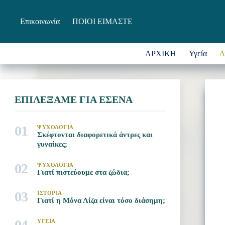
Μετάβαση
στο
Επικοινωνία
ΠΟΙΟΙ ΕΙΜΑΣΤΕ
περιεχόμενο
ΑΡΧΙΚΗ
Υγεία
Δ
ΕΠΙΛΕΞΑΜΕ ΓΙΑ ΕΣΕΝΑ
01
ΨΥΧΟΛΟΓΙΑ
Σκέφτονται διαφορετικά άντρες και
γυναίκες;
02
ΨΥΧΟΛΟΓΙΑ
Γιατί πιστεύουμε στα ζώδια;
03
ΙΣΤΟΡΙΑ
Γιατί η Μόνα Λίζα είναι τόσο διάσημη;
04
ΥΓΕΙΑ