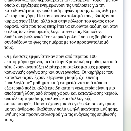
οποίο οι εργάτριες ενημερώνουν τις υπόλοιπες για την
κατεύθυνση και την απόσταση πηγών τροφής, όπως άνθη με
νέκταρ και γύρη. Για τον προσανατολισμό τους, βασίζονται
κυρίως στον Ήλιο, αλλά και στην πόλωση του φωτός στον
ουρανό, κάτι που τους επιτρέπει να κινούνται ακόμη και όταν
ο ήλιος δεν είναι ορατός λόγω συννεφιάς. Επιπλέον,
διαθέτουν βιολογικό “εσωτερικό ρολόι” που τις βοηθά να
συνδυάζουν το φως της ημέρας με τον προσανατολισμό
τους.
Οι μέλισσες εμφανίστηκαν πριν από περίπου 100
εκατομμύρια χρόνια, μέσα στην Κρητιδική περίοδο, και από
τότε έχουν αναπτύξει ιδιαίτερα αποτελεσματικές μορφές
κοινωνικής οργάνωσης και συνεργασίας. Οι κηρήθρες που
κατασκευάζουν έχουν εξαγωνική δομή, όχι επειδή
“υπολογίζουν” μαθηματικά ή επηρεάζονται από κάποιο
εξωτερικό πεδίο, αλλά επειδή αυτή η γεωμετρία είναι η πιο
αποδοτική λύση από άποψη χώρου και κατανάλωσης κεριού,
αποτέλεσμα φυσικής επιλογής και συλλογικής
συμπεριφοράς. Παρότι έχουν μικρό εγκέφαλο σε σύγκριση
με τον άνθρωπο, διαθέτουν πολύ υψηλή ικανότητα μάθησης,
μνήμης και προσανατολισμού για τις ανάγκες της επιβίωσής
τους.