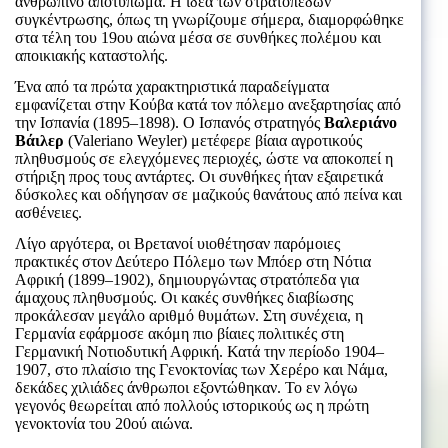
ανθρώπινο αποτύπωμα. Η ιδέα των στρατοπέδων
συγκέντρωσης, όπως τη γνωρίζουμε σήμερα, διαμορφώθηκε
στα τέλη του 19ου αιώνα μέσα σε συνθήκες πολέμου και
αποικιακής καταστολής.
Ένα από τα πρώτα χαρακτηριστικά παραδείγματα
εμφανίζεται στην Κούβα κατά τον πόλεμο ανεξαρτησίας από
την Ισπανία (1895–1898). Ο Ισπανός στρατηγός
Βαλεριάνο
Βάιλερ
(Valeriano Weyler) μετέφερε βίαια αγροτικούς
πληθυσμούς σε ελεγχόμενες περιοχές, ώστε να αποκοπεί η
στήριξη προς τους αντάρτες. Οι συνθήκες ήταν εξαιρετικά
δύσκολες και οδήγησαν σε μαζικούς θανάτους από πείνα και
ασθένειες.
Λίγο αργότερα, οι Βρετανοί υιοθέτησαν παρόμοιες
πρακτικές στον Δεύτερο Πόλεμο των Μπόερ στη Νότια
Αφρική (1899–1902), δημιουργώντας στρατόπεδα για
άμαχους πληθυσμούς. Οι κακές συνθήκες διαβίωσης
προκάλεσαν μεγάλο αριθμό θυμάτων. Στη συνέχεια, η
Γερμανία εφάρμοσε ακόμη πιο βίαιες πολιτικές στη
Γερμανική Νοτιοδυτική Αφρική. Κατά την περίοδο 1904–
1907, στο πλαίσιο της Γενοκτονίας των Χερέρο και Νάμα,
δεκάδες χιλιάδες άνθρωποι εξοντώθηκαν. Το εν λόγω
γεγονός θεωρείται από πολλούς ιστορικούς ως η πρώτη
γενοκτονία του 20ού αιώνα.