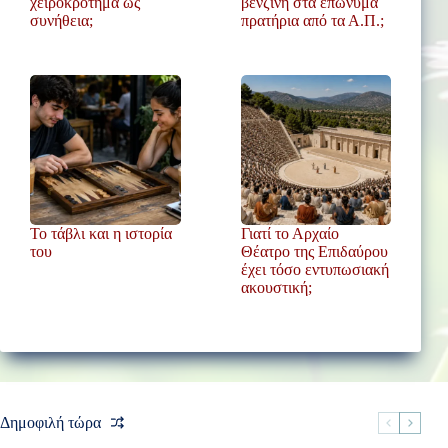
χειροκρότημα ως
βενζίνη στα επώνυμα
συνήθεια;
πρατήρια από τα Α.Π.;
Το τάβλι και η ιστορία
Γιατί το Αρχαίο
του
Θέατρο της Επιδαύρου
έχει τόσο εντυπωσιακή
ακουστική;
Δημοφιλή τώρα